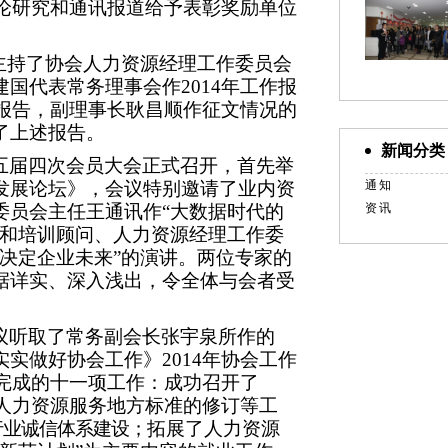
理论研究和通讯报道给予表彰奖励单位
主持了协会人力资源经理工作委员会
国代表常务理事会作2014年工作报
务报告，副理事长耿昌顺作征文情况的
过了上述报告。
新闻分类
会五届四次会员大会正式召开，首先举
发展论坛》，会议特别邀请了业内资
通知
委员会主任王通讯作“大数据时代的
资讯
家和培训顾问、人力资源经理工作委
决定企业未来”的演讲。两位专家的
据详实、深入浅出，令全体与会者受
）
议听取了常务副会长张宇泉所作的
实做好协会工作》2014年协会工作
会完成的十一项工作：成功召开了
京人力资源服务地方标准的修订等工
行业诚信体系建设；
拓展了人力资源